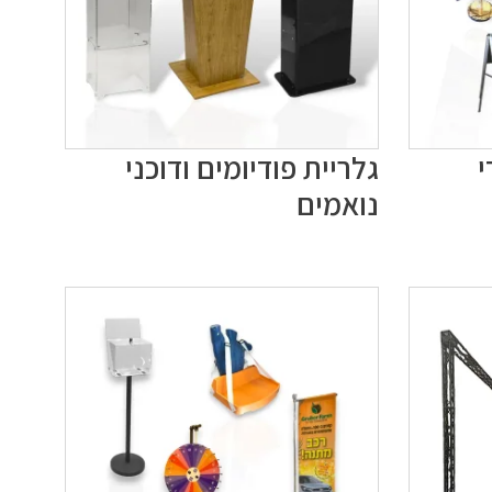
י
גלריית פודיומים ודוכני
נואמים