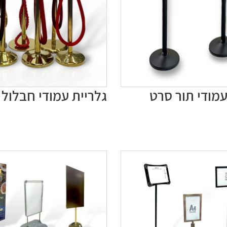
עמודי תור סרט
גלריית עמודי חבלול