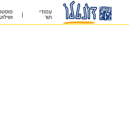
עמודי
פוסטר
|
תור
ושילוט