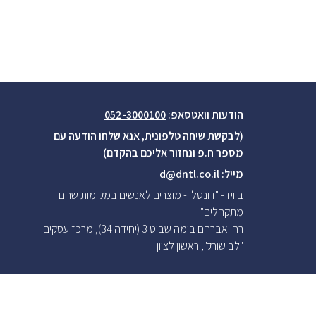
הודעות וואטסאפ:
052-3000100
(לבקשת שיחה טלפונית, אנא שלחו הודעה עם
מספר ח.פ ונחזור אליכם בהקדם)
מייל:
d@dntl.co.il
בוויז - "דונטלו - מוצרים לאנשים במקומות שהם
מתקהלים"
רח' אברהם בומה שביט 3 (יחידה 34), מרכז עסקים
"לב שורק", ראשון לציון
ימי פעילות:
א'-ה' בין השעות 8:30-16:30
שישי בתאום
מראש