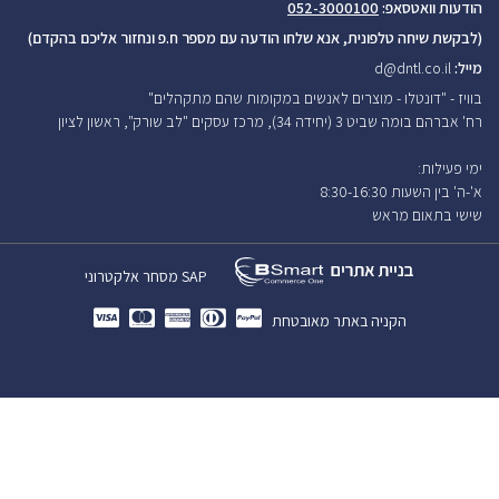
הודעות וואטסאפ:
052-3000100
(לבקשת שיחה טלפונית, אנא שלחו הודעה עם מספר ח.פ ונחזור אליכם בהקדם)
מייל:
d@dntl.co.il
בוויז - "דונטלו - מוצרים לאנשים במקומות שהם מתקהלים"
רח' אברהם בומה שביט 3 (יחידה 34), מרכז עסקים "לב שורק", ראשון לציון
ימי פעילות:
א'-ה' בין השעות 8:30-16:30
שישי בתאום
מראש
SAP
מסחר אלקטרוני
הקניה באתר מאובטחת