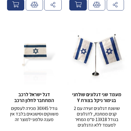
ח
ח
י
י
ר
ר
מעמד שני דגלונים שולחני
דגל ישראל לרכב
בגימור ניקל בצורת Y
המתחבר לחלון הרכב
שושנת דגלונים זעירה עם 2
גודל 30X45 מכירה לעסקים
קנים ממתכת, לדגלונים
משווקים וסיטונאים בלבד אין
בגודל 13X18 ס“מ המחיר
מענה טלפוני למוצר זה
למעמד ללא הדגלונים