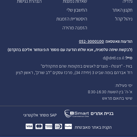
גלריה
שאלות נפוצות
הצהרת נגישות
תקנון האתר
החשבון שלי
ניהול קהל
היסטוריית הזמנות
הזמנה מהירה
הודעות וואטסאפ:
052-3000100
(לבקשת שיחה טלפונית, אנא שלחו הודעה עם מספר ח.פ ונחזור אליכם בהקדם)
מייל:
d@dntl.co.il
בוויז - "דונטלו - מוצרים לאנשים במקומות שהם מתקהלים"
רח' אברהם בומה שביט 3 (יחידה 34), מרכז עסקים "לב שורק", ראשון לציון
ימי פעילות:
א'-ה' בין השעות 8:30-16:30
שישי בתאום
מראש
SAP
מסחר אלקטרוני
הקניה באתר מאובטחת