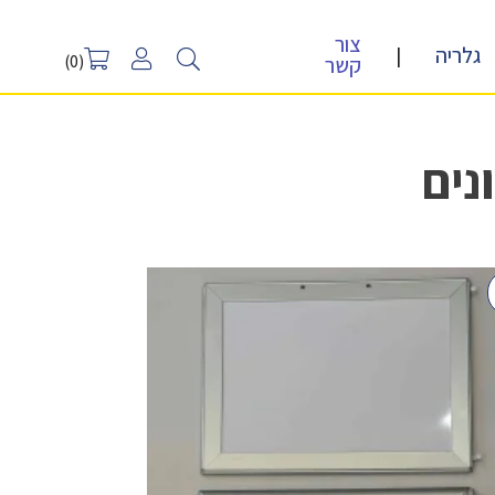
צור
גלריה
|
קשר
(0)
נים