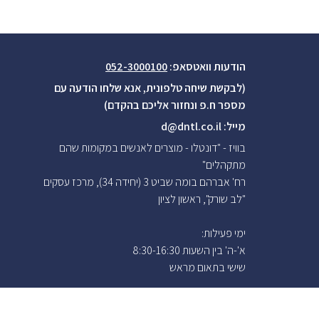
הודעות וואטסאפ:
052-3000100
(לבקשת שיחה טלפונית, אנא שלחו הודעה עם
מספר ח.פ ונחזור אליכם בהקדם)
מייל:
d@dntl.co.il
בוויז - "דונטלו - מוצרים לאנשים במקומות שהם
מתקהלים"
רח' אברהם בומה שביט 3 (יחידה 34), מרכז עסקים
"לב שורק", ראשון לציון
ימי פעילות:
א'-ה' בין השעות 8:30-16:30
שישי בתאום
מראש