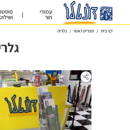
עמודי
פוסטר
|
תור
ושילוט
דף בית
תפריט ראשי
גלריה
גלרי