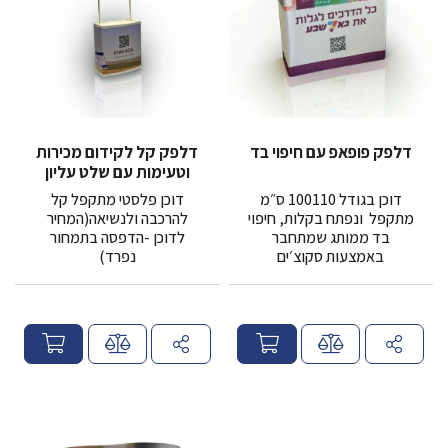
דלפק פופאפ עם חיפוי בד
דלפק קל לקידום מכירות
וטעימות עם שלט עליון
דוכן בגודל 100110 ס״מ
דוכן פלסטי מתקפל קל
מתקפל ונפתח בקלות, חיפוי
להרכבה ולנשיאה(המחיר
בד ממותג שמתחבר
לדוכן -הדפסה בתמחור
באמצעות סקוצ׳ים
נפרד)
מ
מ
ח
ח
י
י
ר
ר