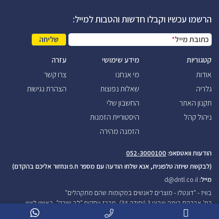
הרשמו עכשיו וקבלו חדשות והטבות למייל:
כתובת מייל
*
שליחה
קטגוריות
מידע שימושי
עזרה
אודות
מי אנחנו
צרו קשר
גלריה
שאלות נפוצות
הצהרת נגישות
תקנון האתר
החשבון שלי
ניהול קהל
היסטוריית הזמנות
הזמנה מהירה
הודעות וואטסאפ:
052-3000100
(לבקשת שיחה טלפונית, אנא שלחו הודעה עם מספר ח.פ ונחזור אליכם בהקדם)
מייל:
d@dntl.co.il
בוויז - "דונטלו - מוצרים לאנשים במקומות שהם מתקהלים"
רח' אברהם בומה שביט 3 (יחידה 34), מרכז עסקים "לב שורק", ראשון לציון