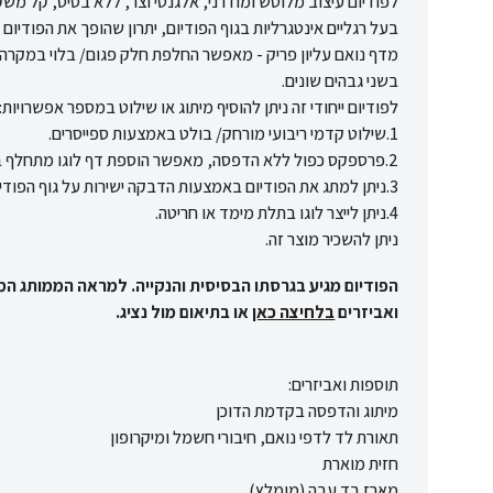
לפודיום עיצוב מלוטש ומודרני, אלגנטי וצר, ללא בסיס, קל משקל
בעל רגליים אינטגרליות בגוף הפודיום, יתרון שהופך את הפודיום 
מדף נואם עליון פריק - מאפשר החלפת חלק פגום/ בלוי במקרה 
בשני גבהים שונים.
לפודיום ייחודי זה ניתן להוסיף מיתוג או שילוט במספר אפשרויות:
1.שילוט קדמי ריבועי מורחק/ בולט באמצעות ספייסרים.
2.פרספקס כפול ללא הדפסה, מאפשר הוספת דף לוגו מתחלף בהתאם לאירוע.
3.ניתן למתג את הפודיום באמצעות הדבקה ישירות על גוף הפודיום על כל קדמת הפודיום או רק על חלקו.
4.ניתן לייצר לוגו בתלת מימד או חריטה.
ניתן להשכיר מוצר זה.
הפודיום מגיע בגרסתו הבסיסית והנקייה. למראה הממותג המו
ואביזרים
בלחיצה כאן
או בתיאום מול נציג.
תוספות ואביזרים:
מיתוג והדפסה בקדמת הדוכן
תאורת לד לדפי נואם, חיבורי חשמל ומיקרופון
חזית מוארת
מארז בד עבה (מומלץ)