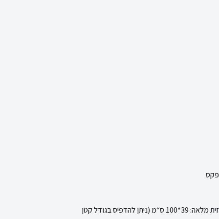
גודל גרפיקה בהדבקה על גוף הפודיום - פס עליון: 7*60 ס“מ, חזית מלאה: 39*100 ס“מ (ניתן להדפיס בגודל קטן