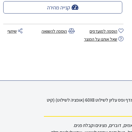
קנייה מהירה
הוספה למועדפים
הוספה להשוואה
שיתוף
שאל אותנו על המוצר
דוכן נואם-פרספקט NU שקוף --שיפועי--+מדף ופס עליון לשילוט 60X8 (אופציה לשילוט) (קיט
ים, דוברים, מציגים וקבלת פנים.