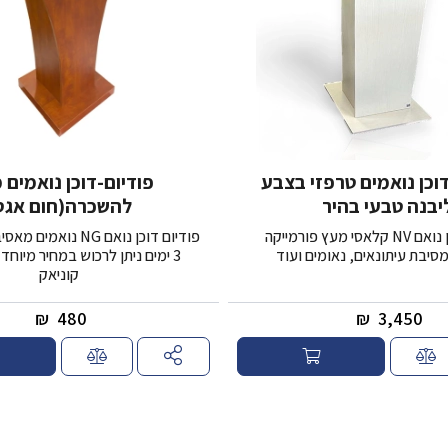
דוכן נואמים טרפזי בצבע
פודיום-דוכן נואמים 
יבנה טבעי בהיר
להשכרה(חום אגס
פודיום דוכן נואם NV קלאסי מעץ פורמייקה
פודיום דוכן נואם NG נו
סיבת עיתונאים, נאומים ועוד
3 ימים ניתן לרכוש במחיר מיוח
קוניאק
₪
480
₪
3,450