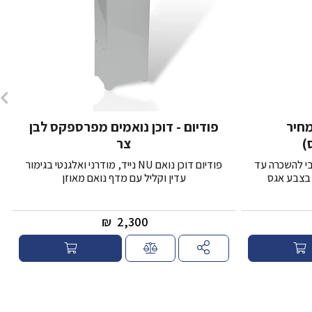
מחיר
פודיום - דוכן נואמים מפרספקס לבן
)
צר
אמים מאסיבי להשכרה עד
פודיום דוכן נואם NU נייד, מודרני ואלגנטי בגימור
ד בצבע אגס
עדין וקליל עם מדף נואם מאוזן
₪
2,300