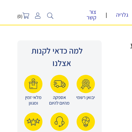
צור
גלריה
|
קשר
(0)
צע
למה כדאי לקנות
אצלנו
יבואן רשמי
אספקה
מלאי זמין
מהיום להיום
ומגוון