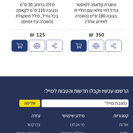
מסגרת קלאפה לפוסטר
מזלג ברוחב 30 ס״מ
גודל לפי מלאי עם רגליי H
ובגובה 110 ס״מ לקאפה
בגובה 180 ס“מ (השכרה
בכל גודל, כולל משקולת
לאירוע אחד)
(השכרה עד יומיים)
₪
125
₪
350
הרשמו עכשיו וקבלו חדשות והטבות למייל:
כתובת מייל
*
שליחה
קטגוריות
מידע שימושי
עזרה
אודות
מי אנחנו
צרו קשר