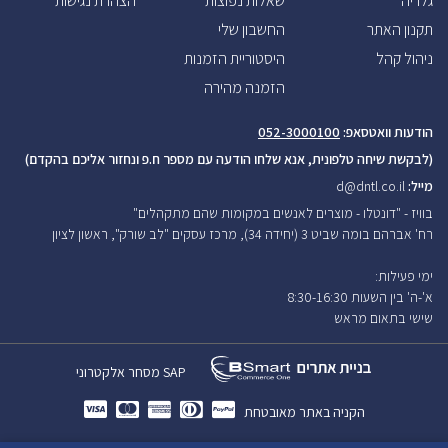
גלריה
שאלות נפוצות
הצהרת נגישות
תקנון האתר
החשבון שלי
ניהול קהל
היסטוריית הזמנות
הזמנה מהירה
הודעות וואטסאפ:
052-3000100
(לבקשת שיחה טלפונית, אנא שלחו הודעה עם מספר ח.פ ונחזור אליכם בהקדם)
מייל:
d@dntl.co.il
בוויז - "דונטלו - מוצרים לאנשים במקומות שהם מתקהלים"
רח' אברהם בומה שביט 3 (יחידה 34), מרכז עסקים "לב שורק", ראשון לציון
ימי פעילות:
א'-ה' בין השעות 8:30-16:30
שישי בתאום
מראש
SAP
מסחר אלקטרוני
הקניה באתר מאובטחת