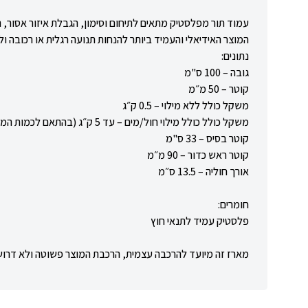
עמוד תור מפלסטיק מתאים לתיחום וסימון, הגבלת
איזור
אסור, 
המוצר האידיאלי והעמיד ביותר להנחות תנועה רגלית או רכובה ולה
נתונים:
גובה –
100
ס"מ
קוטר –
50 מ״מ
משקל כולל ללא מילוי
– 0.5 ק״ג
משקל כולל
כולל
מילוי חול/מים
–
עד 5 ק״ג (בהתאם לכמות המילוי)
קוטר בסיס –
33
ס"מ
קוטר ראש כדור
–
0 מ״מ
9
אורך חוליה
– 13.5 ס״מ
חומרים:
פלסטיק עמיד לתנאי חוץ
מארז זה מיועד להרכבה עצמית, הרכבת המוצר פשוטה ולא דרוש נ