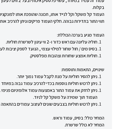
עמוד זה עמיד במיוחד, עשוי פלסטיק איכותי ובעל
2
ווים לעיגו
בקלות.
העמוד קל משקל וקל לנייד אותו, תכונה שהופכת אותו לפונקצי
תווי התור בתדירות גבוהה. חלקי העמוד פריקים וניתן להרכיב או
העמוד מגיע בערכה הכוללת:
חוליה עליונה עם ראש כדור ו-2 ווי עיגון לשרשרת חוליות.
בסיס מים / חול שחור למילוי עצמי
,
הנועד לספק יציבות לעמ
חוליות אמצע שחורות וצהובות מפלסטיק
.
שינויים, התאמות ותוספות:
ניתן להסיר חוליות על מנת לקבל עמוד נמוך יותר.
ניתן לרכוש חוליות נוספות בכדי להרכיב עמוד גבוה במיוחד
–
ניתן לחזק את עמוד התור באמצעות עמוד אלומיניום פנימי. א
העמוד תוך שמירה על משקל קל לניוד.
ניתן לרכוש חוליות בצבעים שונים לעיצוב עמודים בהתאמה א
המחיר כולל: בסיס, עמוד וראש.
המחיר לא כולל שרשרת.