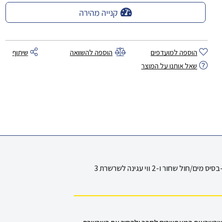
קנייה מהירה
הוספה למועדפים
הוספה להשוואה
שיתוף
שאל אותנו על המוצר
קיט:עמוד תיחום C פלסטי(שחור)עמוד שלם-בסיס מים/חול שחור ו-2 ווי עגינה לשרשרת 3