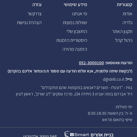
קטגוריות
מידע שימושי
עזרה
אודות
מי אנחנו
צרו קשר
גלריה
שאלות נפוצות
הצהרת נגישות
תקנון האתר
החשבון שלי
ניהול קהל
היסטוריית הזמנות
הזמנה מהירה
הודעות וואטסאפ:
052-3000100
(לבקשת שיחה טלפונית, אנא שלחו הודעה עם מספר ח.פ ונחזור אליכם בהקדם)
מייל:
d@dntl.co.il
בוויז - "דונטלו - מוצרים לאנשים במקומות שהם מתקהלים"
רח' אברהם בומה שביט 3 (יחידה 34), מרכז עסקים "לב שורק", ראשון לציון
ימי פעילות:
א'-ה' בין השעות 8:30-16:30
שישי בתאום
מראש
SAP
מסחר אלקטרוני